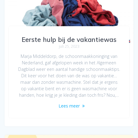
Eerste hulp bij de vakantiewas
juli 25, 2023
Marja Middeldorp, de schoonmaakkoninging van
Nederland, gaf afgelopen week in het Algemeen
Dagblad weer een aantal handige schoonmaaktips.
Dit keer voor het doen van de was op vakantie…
maar dan zonder wasmachine. Stel dat je ergens
op vakantie bent en er is geen wasmachine voor
handen, hoe krijg je je kleding dan toch fris? Nou,…
Lees meer