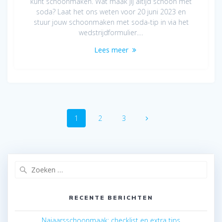
kunt schoonmaken. Wat maak jij altijd schoon met
soda? Laat het ons weten voor 20 juni 2023 en
stuur jouw schoonmaken met soda-tip in via het
wedstrijdformulier.…
Lees meer
Berichten
Pagina
Pagina
Pagina
1
2
3
navigatie
Zoeken
naar:
RECENTE BERICHTEN
Najaarsschoonmaak: checklist en extra tips