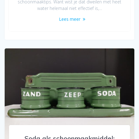
schoonmaaktips. Want wist je dat dweilen met heet
water helemaal niet effectief is,…
Lees meer
Soda als schoonmaakmiddel: