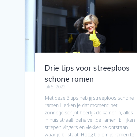
Drie tips voor streeploos
schone ramen
juli 5, 2022
Met deze 3 tips heb jij streeploos schone
ramen Herken je dat moment: het
zonnetje schijnt heerlijk de kamer in, alles
in huis straalt, behalve…de ramen! Er lijken
strepen vingers en vlekken te ontstaan
waar je bij staat. Hoog tijd om je ramen te