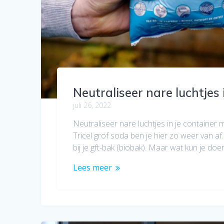
Neutraliseer nare luchtjes 
juli 26, 2022
Neutraliseer nare luchtjes in je container 
Tricel grof soda ben je hier zo weer van af
bij je gft-bak (biobak). Maar wat kun je d
Lees meer