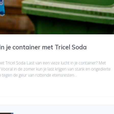
in je container met Tricel Soda
met Tricel Soda Last van een vieze lucht in je container? Met
. Vooral in de zomer kun je last krijgen van stank en ongedierte
oen tegen de geur van rottende etensresten…