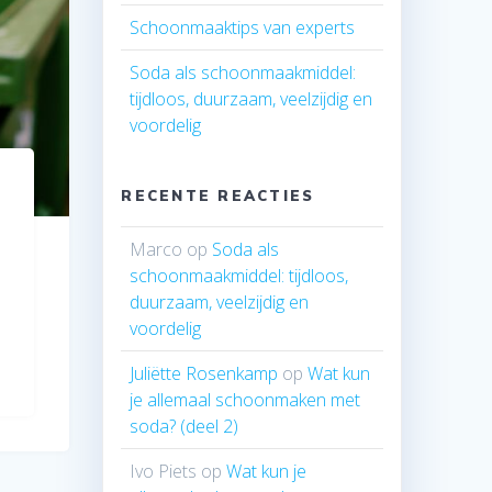
Schoonmaaktips van experts
Soda als schoonmaakmiddel:
tijdloos, duurzaam, veelzijdig en
voordelig
RECENTE REACTIES
Marco
op
Soda als
schoonmaakmiddel: tijdloos,
duurzaam, veelzijdig en
voordelig
Juliëtte Rosenkamp
op
Wat kun
je allemaal schoonmaken met
soda? (deel 2)
Ivo Piets
op
Wat kun je