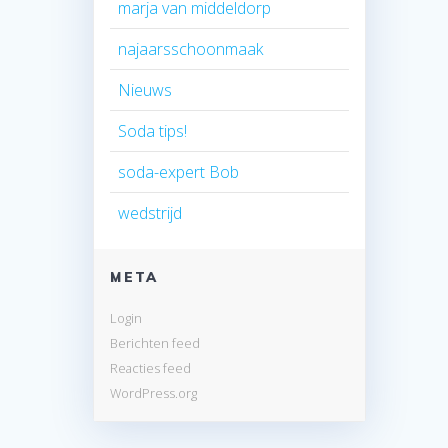
marja van middeldorp
najaarsschoonmaak
Nieuws
Soda tips!
soda-expert Bob
wedstrijd
META
Login
Berichten feed
Reacties feed
WordPress.org