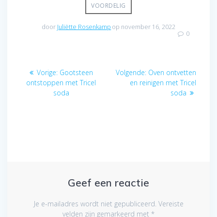
VOORDELIG
door
Juliëtte Rosenkamp
op november 16, 2022
0
Bericht
Vorig
Volgend
Vorige:
Gootsteen
Volgende:
Oven ontvetten
navigatie
bericht:
bericht:
ontstoppen met Tricel
en reinigen met Tricel
soda
soda
Geef een reactie
Je e-mailadres wordt niet gepubliceerd.
Vereiste
velden zijn gemarkeerd met
*