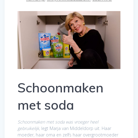
Schoonmaken
met soda
Schoonmaken met soda was vroeger heel
gebruikelijk,
legt Marja van Middeldorp uit. Haar
moeder, haar oma en zelfs haar overgrootmoeder