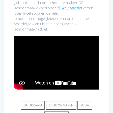
gebruikten soda om schoon te maken. Dé
schoonmaak-expert voor
RTL4’s Koffietijd
vertelt
over Tricel soda en de vele
schoonmaakmogelijkheden van dit duurzame,
voordelige – en tikkeltje nostalgische –
schoonmaakmiddel.
DUURZAAM
SCHOONMAKEN
SODA