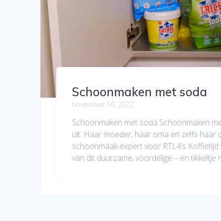
Schoonmaken met soda
november 16, 2022
Schoonmaken met soda Schoonmaken met so
uit. Haar moeder, haar oma en zelfs haa
schoonmaak-expert voor RTL4’s Koffietijd 
van dit duurzame, voordelige – en tikkeltj