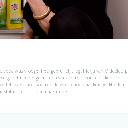
da was vroeger heel gebruikelijk, legt Marja van Middeldorp
r overgrootmoeder gebruikten soda om schoon te maken. Dé
vertelt over Tricel soda en de vele schoonmaakmogelijkheden
e nostalgische – schoonmaakmiddel.