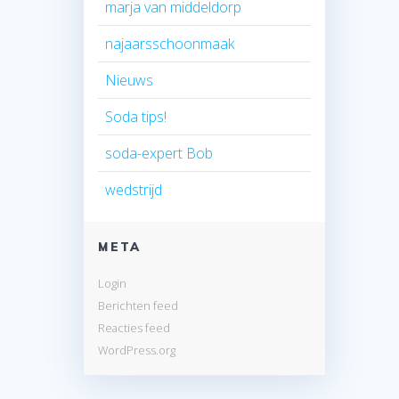
marja van middeldorp
najaarsschoonmaak
Nieuws
Soda tips!
soda-expert Bob
wedstrijd
META
Login
Berichten feed
Reacties feed
WordPress.org