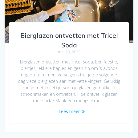
Bierglazen ontvetten met Tricel
Soda
mei 23, 2022
Bierglazen ontvetten met Tricel Soda. Een feestje,
biertjes, lekkere hapjes en geen zin om ’s avonds
nog op te ruimen. Vervolgens tref je de volgende
dag vieze bierglazen aan met vette vingers. Gelukkig
kun je met Tricel fijn soda je glazen gemakkelijk
schoonmaken en ontvetten. Hoe ontvet ik glazen
met soda? Maak een mengsel met…
Lees meer