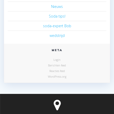
Nieuws
Soda tips!
soda-expert Bob
wedstrijd
META
Login
Berichten feed
Reacties feed
WordPress.org