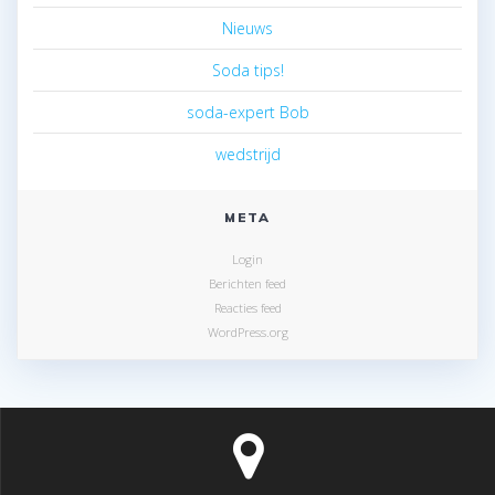
Nieuws
Soda tips!
soda-expert Bob
wedstrijd
META
Login
Berichten feed
Reacties feed
WordPress.org