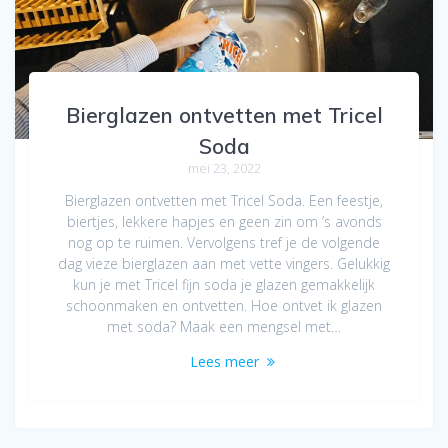
Bierglazen ontvetten met Tricel
Soda
mei 23, 2022
Bierglazen ontvetten met Tricel Soda. Een feestje,
biertjes, lekkere hapjes en geen zin om ’s avonds
nog op te ruimen. Vervolgens tref je de volgende
dag vieze bierglazen aan met vette vingers. Gelukkig
kun je met Tricel fijn soda je glazen gemakkelijk
schoonmaken en ontvetten. Hoe ontvet ik glazen
met soda? Maak een mengsel met…
Lees meer